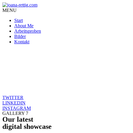
MENU
Start
About Me
Arbeitsproben
Bilder
Kontakt
Der Kampf um Aufmerksamkeit ist endlos – doch die Scheuklappen au
Was heute zählt, ist, was uns triggert. Was einen Instinkt weckt. K
Schwarz, Weiß. Kein Raum für Grau.
Skurrilität und Blut. Klick-Bringer.
Doch wo sind die leisen Schicksale, die nicht voller Tod und Explosio
TWITTER
LINKEDIN
INSTAGRAM
GALLERY 7
Our latest
digital showcase