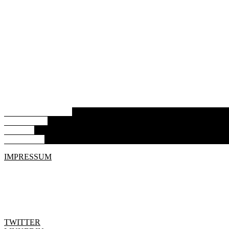
ARBEITSPROBEN
ABOUT ME
BILDER
KONTAKT
IMPRESSUM
TWITTER