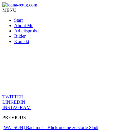
MENU
Start
About Me
Arbeitsproben
Bilder
Kontakt
Der Kampf um Aufmerksamkeit ist endlos – doch die Scheuklappen au
Was heute zählt, ist, was uns triggert. Was einen Instinkt weckt. K
Schwarz, Weiß. Kein Raum für Grau.
Skurrilität und Blut. Klick-Bringer.
Doch wo sind die leisen Schicksale, die nicht voller Tod und Explosio
TWITTER
LINKEDIN
INSTAGRAM
PREVIOUS
[WATSON] Bachmut – Blick in eine zerstörte Stadt