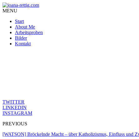
MENU
Start
About Me
Arbeitsproben
Bilder
Kontakt
Der Kampf um Aufmerksamkeit ist endlos – doch die Scheuklappen au
Was heute zählt, ist, was uns triggert. Was einen Instinkt weckt. K
Schwarz, Weiß. Kein Raum für Grau.
Skurrilität und Blut. Klick-Bringer.
Doch wo sind die leisen Schicksale, die nicht voller Tod und Explosio
TWITTER
LINKEDIN
INSTAGRAM
PREVIOUS
[WATSON] Bröckelnde Macht – über Katholizismus, Einfluss und Z