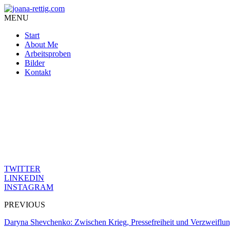
MENU
Start
About Me
Arbeitsproben
Bilder
Kontakt
Der Kampf um Aufmerksamkeit ist endlos – doch die Scheuklappen au
Was heute zählt, ist, was uns triggert. Was einen Instinkt weckt. K
Schwarz, Weiß. Kein Raum für Grau.
Skurrilität und Blut. Klick-Bringer.
Doch wo sind die leisen Schicksale, die nicht voller Tod und Explosio
TWITTER
LINKEDIN
INSTAGRAM
PREVIOUS
Daryna Shevchenko: Zwischen Krieg, Pressefreiheit und Verzweiflu